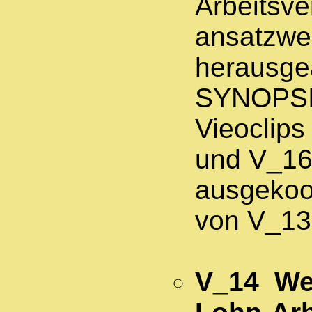
Arbeitsve
ansatzwe
herausgea
SYNOPSIS
Vieoclip
und V_16
ausgekoo
von V_13
V_14 Wel