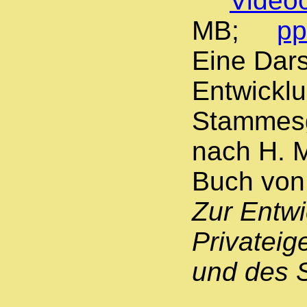
Videoc
MB;
pp
Eine Dars
Entwicklu
Stammesg
nach H. 
Buch von 
Zur Entw
Privateig
und des 