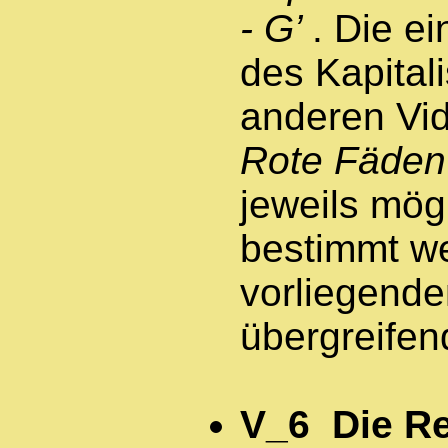
- G’
. Die e
des Kapitali
anderen Vid
Rote Fäden
jeweils mögl
bestimmt we
vorliegende
übergreifen
V_6 Die Re