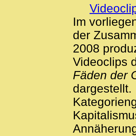
Videocli
Im vorliege
der Zusamm
2008 produz
Videoclips 
Fäden der 
dargestellt.
Kategorieng
Kapitalismus
Annäherung 