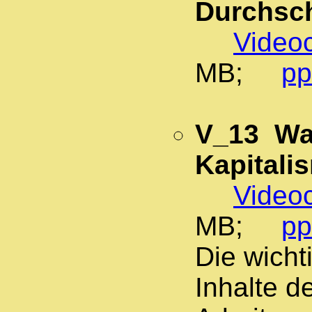
Durchsch
Videoc
MB;
pp
V_13 Was
Kapitali
Videoc
MB;
pp
Die wich
Inhalte d