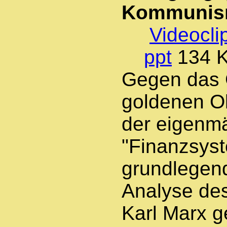
Kommunis
Videocli
ppt
134 
Gegen das 
goldenen O
der eigenmä
"Finanzsys
grundlegend
Analyse de
Karl Marx g