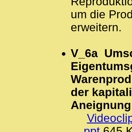
Reproduktio
um die Prod
erweitern.
V_6a Umsc
Eigentums
Warenprodu
der kapital
Aneignung
Videocli
ppt
645