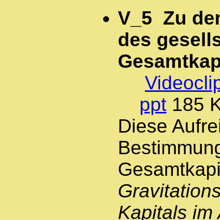
V_5 Zu de
des gesell
Gesamtkapi
Videocli
ppt
185 
Diese Aufre
Bestimmung
Gesamtkapit
Gravitation
Kapitals im