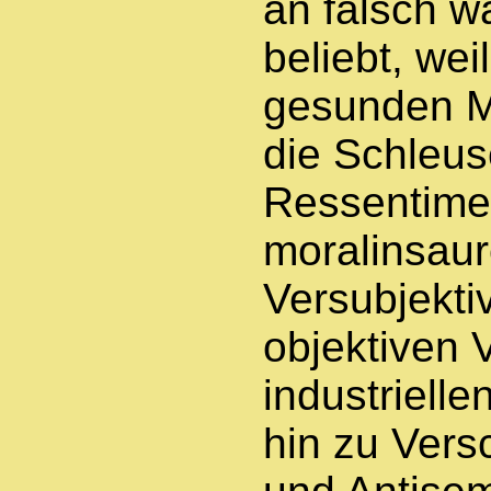
an falsch wa
beliebt, wei
gesunden M
die Schleus
Ressentimen
moralinsau
Versubjekti
objektiven 
industrielle
hin zu Ver