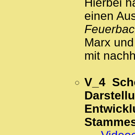
Hierbei h
einen Au
Feuerbach
Marx und 
mit nachh
V_4 Sch
Darstell
Entwick
Stammes