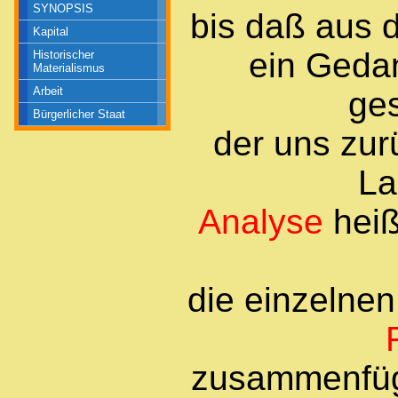
SYNOPSIS
bis daß aus d
Kapital
ein Geda
Historischer
Materialismus
Arbeit
ge
Bürgerlicher Staat
der uns zur
La
Analyse
heiß
die einzelne
zusammenfüge