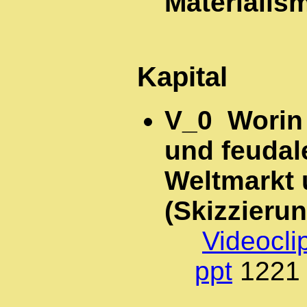
Materialis
Kapital
V_0 Worin 
und feuda
Weltmarkt 
(Skizzierun
Videocli
ppt
122