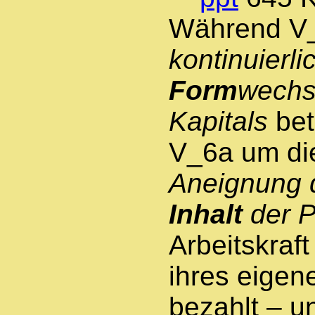
Während V
kontinuierli
Form
wechs
Kapitals
bet
V_6a um d
Aneignung 
Inhalt
der P
Arbeitskraft
ihres eigen
bezahlt – un