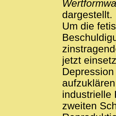
Wertformwa
dargestellt.
Um die feti
Beschuldig
zinstragend
jetzt einse
Depression 
aufzuklären
industrielle 
zweiten Schr