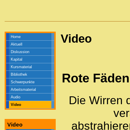
Video
Home
Aktuell
Diskussion
Kapital
Kursmaterial
Rote Fäden
Bibliothek
Schwerpunkte
Arbeitsmaterial
Die Wirren 
Audio
Video
ver
abstrahiere
Video