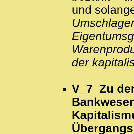
und solange 
Umschlagen
Eigentumsg
Warenprodu
der kapital
V_7 Zu de
Bankwesen
Kapitalism
Übergangs