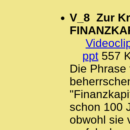
V_8 Zur Kri
FINANZKA
Videocli
ppt
557 
Die Phrase 
beherrsche
"Finanzkapit
schon 100 
obwohl sie 