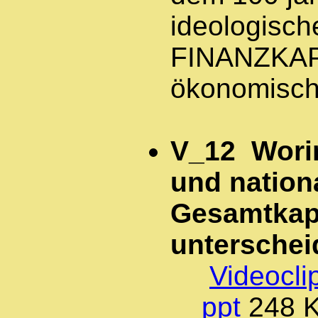
ideologisch
FINANZKAP
ökonomisch
V_12 Worin
und nation
Gesamtkapi
unterschei
Videocli
ppt
248 