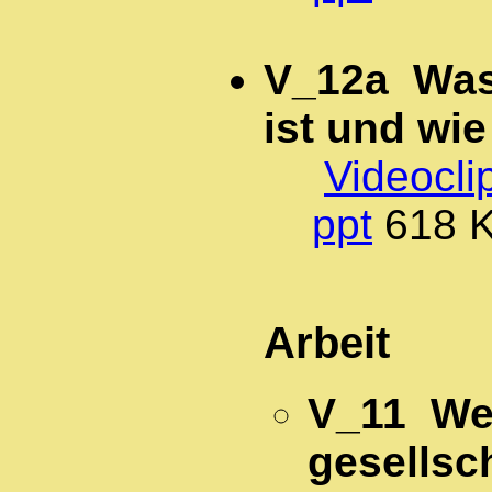
V_12a Was
ist und wie
Videocli
ppt
618
Arbeit
V_11 Wer
gesellsch