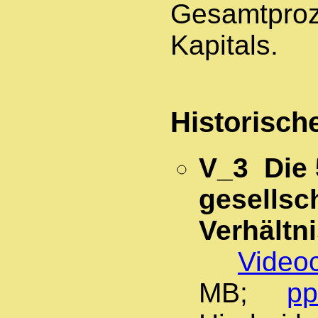
Gesamtproz
Kapitals.
Historisch
V_3 Die 
gesellsc
Verhältn
Videoc
MB;
pp