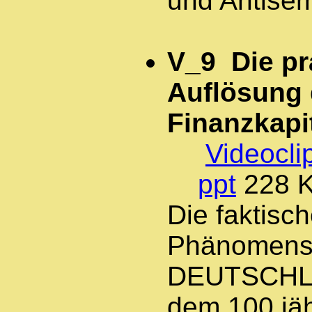
und Antisemi
V_9 Die pr
Auflösung
Finanzkapi
Videocli
ppt
228 
Die faktisc
Phänomens
DEUTSCHLA
dem 100 jä