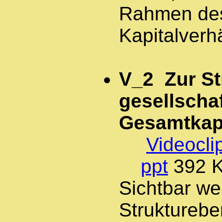
Rahmen de
Kapitalverhä
V_2 Zur St
gesellscha
Gesamtkapi
Videocli
ppt
392 
Sichtbar we
Struktureb